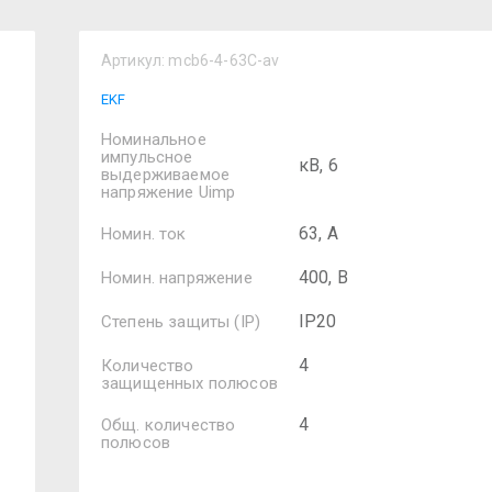
Артикул:
mcb6-4-63C-av
EKF
Номинальное
импульсное
кВ, 6
выдерживаемое
напряжение Uimp
63, А
Номин. ток
400, В
Номин. напряжение
IP20
Степень защиты (IP)
4
Количество
защищенных полюсов
4
Общ. количество
полюсов