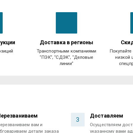
укции
Доставка в регионы
Скид
озиций
Транспортными компаниями
Покупайте 
"ПЭК", "СДЭК", "Деловые
низкой 
линии"
спецп
Перезваниваем
Доставляем
3
ерезваниваем вам и
Осуществляем дост
бговариваем детали заказа
указанному вами ад