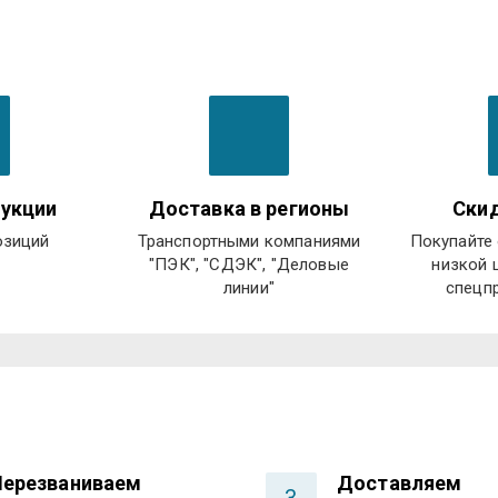
укции
Доставка в регионы
Скид
озиций
Транспортными компаниями
Покупайте 
"ПЭК", "СДЭК", "Деловые
низкой 
линии"
спецп
Перезваниваем
Доставляем