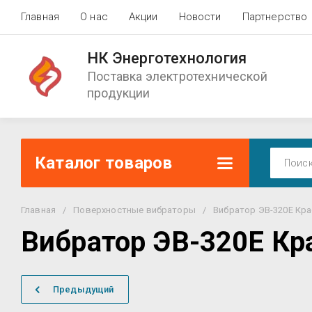
Главная
О нас
Акции
Новости
Партнерство
НК Энерготехнология
Поставка электротехнической
продукции
Каталог товаров
Главная
/
Поверхностные вибраторы
/
Вибратор ЭВ-320Е Кр
Вибратор ЭВ-320Е Кр
Предыдущий