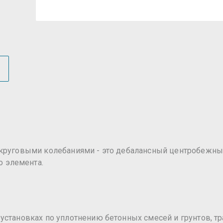
 круговыми колебаниями - это дебалансный центробежн
 элемента.
установках по уплотнению бетонных смесей и грунтов, 