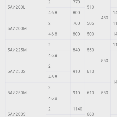
2
770
5АИ200L
510
4;6;8
800
1
450
2
760
505
1
5АИ200М
4;6;8
800
500
1
2
1
5АИ225М
840
550
4;6;8
550
2
5АИ250S
910
610
4;6;8
1
2
5АИ250М
910
610
550
4;6;8
2
1140
5АИ280S
660