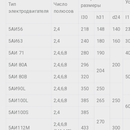
У
Тип
Число
размеры
электродвигателя
полюсов
I30
h31
d24
I1
5АИ56
2;4
218
148
140
2
5АИ63
2;4
240
180
160
3
5АИ 71
2;4;6;8
280
190
4
5АИ 80А
2;4;6;8
296
200
204
5АИ 80В
2;4;6;8
320
5
5АИ90L
2;4;6;8
350
250
5АИ100L
2;4;6;8
385
265
250
6
5АИ100S
2;4
385
270
2;4;6;8
5АИ112М
433
300