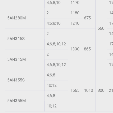
4;6;8;10
1170
1
2
1180
1
5АИ280М
675
4;6;8;10
1210
1
660
2
1
5АИ315S
4;6;8;10;12
1
1330
865
2
1
5АИ315М
4;6;8;10;12
1
4;6;8
5АИ355S
10;12
1565
1010
800
2
4;6;8
5АИ355М
10;12