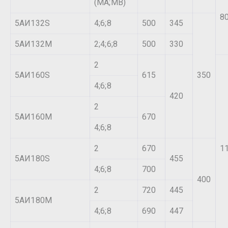
(МА;МВ)
8
5АИ132S
4;6;8
500
345
5АИ132М
2;4;6;8
500
330
2
5АИ160S
615
350
4;6;8
420
2
5АИ160М
670
4;6;8
2
670
1
5АИ180S
455
4;6;8
700
400
2
720
445
5АИ180М
4;6;8
690
447