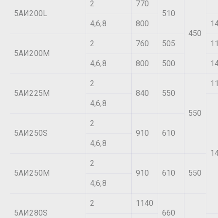
2
770
5АИ200L
510
4;6;8
800
1
450
2
760
505
1
5АИ200М
4;6;8
800
500
1
2
1
5АИ225М
840
550
4;6;8
550
2
5АИ250S
910
610
4;6;8
1
2
5АИ250М
910
610
550
4;6;8
2
1140
5АИ280S
660