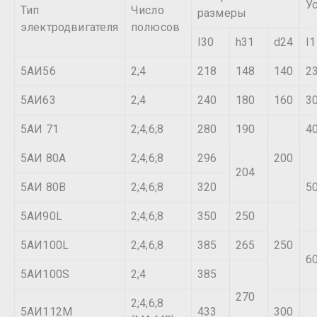
У
Тип
Число
размеры
электродвигателя
полюсов
I30
h31
d24
I1
5АИ56
2;4
218
148
140
2
5АИ63
2;4
240
180
160
3
5АИ 71
2;4;6;8
280
190
4
5АИ 80А
2;4;6;8
296
200
204
5АИ 80В
2;4;6;8
320
5
5АИ90L
2;4;6;8
350
250
5АИ100L
2;4;6;8
385
265
250
6
5АИ100S
2;4
385
270
2;4;6;8
5АИ112М
433
300