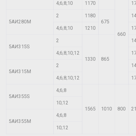
4;6;8;10
1170
1
2
1180
1
5АИ280М
675
4;6;8;10
1210
1
660
2
1
5АИ315S
4;6;8;10;12
1
1330
865
2
1
5АИ315М
4;6;8;10;12
1
4;6;8
5АИ355S
10;12
1565
1010
800
2
4;6;8
5АИ355М
10;12