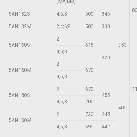
(МА;МВ)
8
5АИ132S
4;6;8
500
345
5АИ132М
2;4;6;8
500
330
2
5АИ160S
615
350
4;6;8
420
2
5АИ160М
670
4;6;8
2
670
1
5АИ180S
455
4;6;8
700
400
2
720
445
5АИ180М
4;6;8
690
447