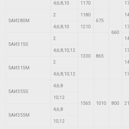
4;6;8;10
1170
1
2
1180
1
5АИ280М
675
4;6;8;10
1210
1
660
2
1
5АИ315S
4;6;8;10;12
1
1330
865
2
1
5АИ315М
4;6;8;10;12
1
4;6;8
5АИ355S
10;12
1565
1010
800
2
4;6;8
5АИ355М
10;12