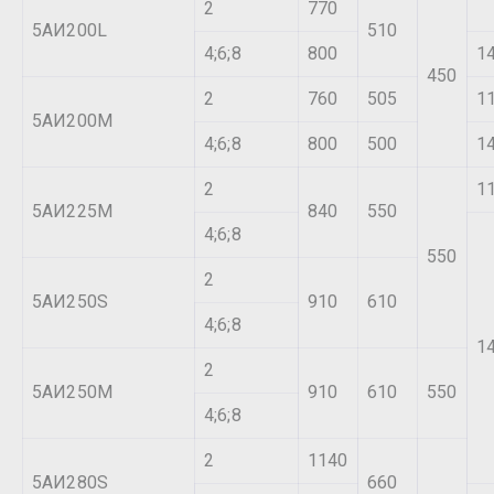
2
770
5АИ200L
510
4;6;8
800
1
450
2
760
505
1
5АИ200М
4;6;8
800
500
1
2
1
5АИ225М
840
550
4;6;8
550
2
5АИ250S
910
610
4;6;8
1
2
5АИ250М
910
610
550
4;6;8
2
1140
5АИ280S
660