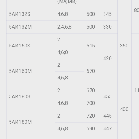
(МА;МВ)
8
5АИ132S
4;6;8
500
345
5АИ132М
2;4;6;8
500
330
2
5АИ160S
615
350
4;6;8
420
2
5АИ160М
670
4;6;8
2
670
1
5АИ180S
455
4;6;8
700
400
2
720
445
5АИ180М
4;6;8
690
447