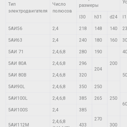
У
Тип
Число
размеры
электродвигателя
полюсов
I30
h31
d24
I1
5АИ56
2;4
218
148
140
2
5АИ63
2;4
240
180
160
3
5АИ 71
2;4;6;8
280
190
4
5АИ 80А
2;4;6;8
296
200
204
5АИ 80В
2;4;6;8
320
5
5АИ90L
2;4;6;8
350
250
5АИ100L
2;4;6;8
385
265
250
6
5АИ100S
2;4
385
270
2;4;6;8
5АИ112М
433
300