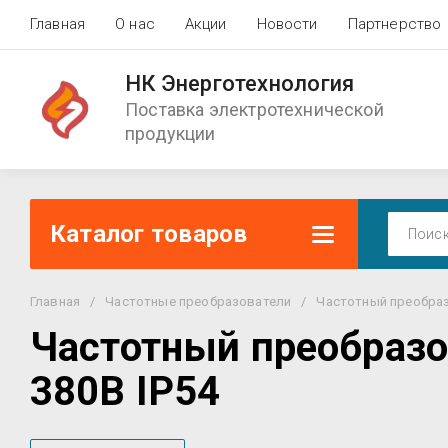
Главная
О нас
Акции
Новости
Партнерство
НК Энерготехнология
Поставка электротехнической
продукции
Каталог товаров
Главная
/
Частотные преобразователи
/
Частотный преобразо
Частотный преобразо
380В IP54