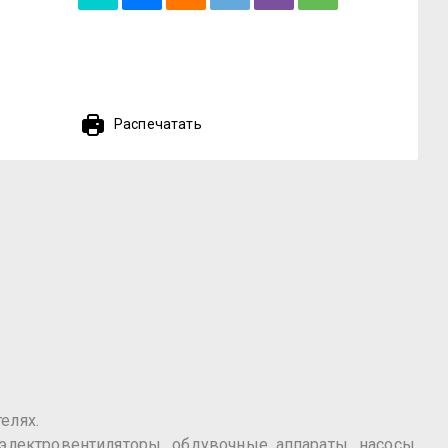
Распечатать
елях.
лектровентиляторы, обдувочные аппараты, насосы,