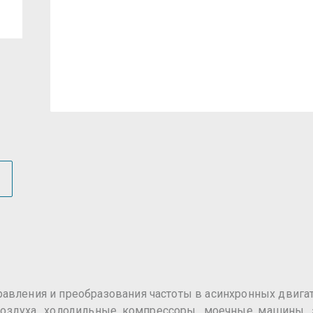
авления и преобразования частоты в асинхронных двигат
воздуха, холодильные компрессоры, моечные машины, э