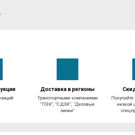
я
укции
Доставка в регионы
Скид
озиций
Транспортными компаниями
Покупайте 
"ПЭК", "СДЭК", "Деловые
низкой 
линии"
спецп