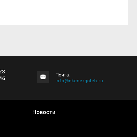
23
Почта:
46
info@nkenergoteh.ru
Новости