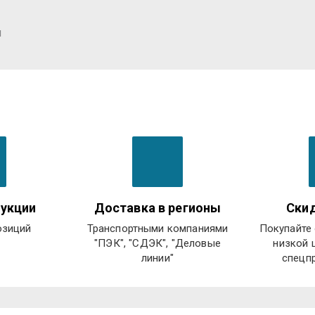
я
укции
Доставка в регионы
Скид
озиций
Транспортными компаниями
Покупайте 
"ПЭК", "СДЭК", "Деловые
низкой 
линии"
спецп