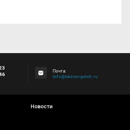
23
Почта:
46
info@nkenergoteh.ru
Новости