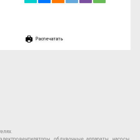
Распечатать
елях.
лектровентиляторы, обдувочные аппараты, насосы,