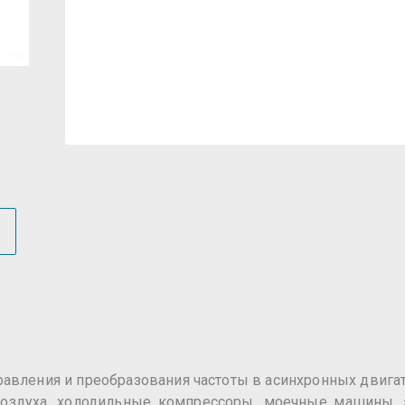
авления и преобразования частоты в асинхронных двигат
воздуха, холодильные компрессоры, моечные машины, э