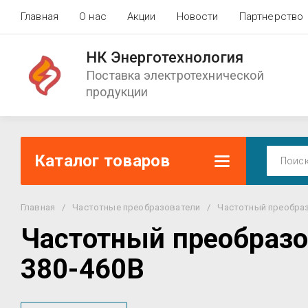
Главная
О нас
Акции
Новости
Партнерство
НК Энерготехнология
Поставка электротехнической
продукции
Каталог товаров
Главная
/
Частотные преобразователи
/
Частотный преобраз
Частотный преобразо
380-460В