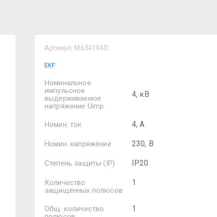
Артикул:
M634104D
EKF
Номинальное
импульсное
4, кВ
выдерживаемое
напряжение Uimp
4, А
Номин. ток
230, В
Номин. напряжение
IP20
Степень защиты (IP)
1
Количество
защищенных полюсов
1
Общ. количество
полюсов