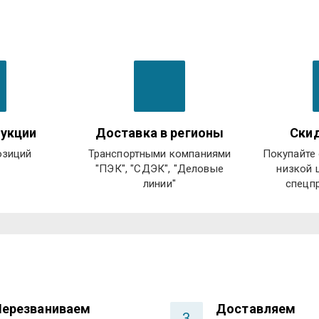
укции
Доставка в регионы
Скид
озиций
Транспортными компаниями
Покупайте 
"ПЭК", "СДЭК", "Деловые
низкой 
линии"
спецп
Перезваниваем
Доставляем
3